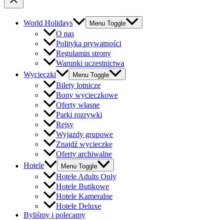
World Holidays
Menu Toggle
O nas
Polityka prywatności
Regulamin strony
Warunki uczestnictwa
Wycieczki
Menu Toggle
Bilety lotnicze
Bony wycieczkowe
Oferty własne
Parki rozrywki
Rejsy
Wyjazdy grupowe
Znajdź wycieczkę
Oferty archiwalne
Hotele
Menu Toggle
Hotele Adults Only
Hotele Butikowe
Hotele Kameralne
Hotele Deluxe
Byliśmy i polecamy