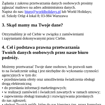
Żądania z zakresu przetwarzania danych osobowych prosimy
zgłaszać mailowo na adres administratora danych.
Napisz do nas:
biuro@worldholidays.pl
lub World Holidays;
ul. Szkoły Orląt 4 lokal 8; 03-984 Warszawa
3. Skąd mamy ma Twoje dane?
Otrzymaliśmy je od Ciebie w związku z zamówieniami
i zapytaniami dokonywanymi przez Ciebie.
4. Cel i podstawa prawna przetwarzania
Twoich danych osobowych przez nasze biuro
podróży.
Możemy przetwarzać Twoje dane osobowe, bo pozwoli nam
to na świadczenie usług i jest niezbędne do wykonania czynności
agencyjnych w tym do:
• przedstawiania oferty oraz umożliwienia świadczenia obsługi
drogą elektroniczną;
• do przesłania informacji marketingowych;
• w realizacji zamówień i świadczeń zawartych w ramach umowy;
• zapewnienia obsługi transakcji i rozwiązywania przesłanych
do nas zgłoszeń;
• obsługi Twoich próśb, które do nas kierujesz (np. przez formularz