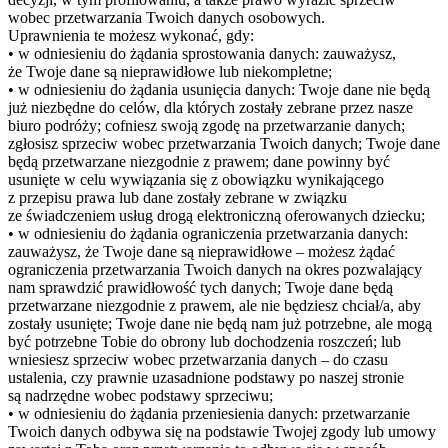
wobec przetwarzania Twoich danych osobowych.
Uprawnienia te możesz wykonać, gdy:
• w odniesieniu do żądania sprostowania danych: zauważysz,
że Twoje dane są nieprawidłowe lub niekompletne;
• w odniesieniu do żądania usunięcia danych: Twoje dane nie będą
już niezbędne do celów, dla których zostały zebrane przez nasze
biuro podróży; cofniesz swoją zgodę na przetwarzanie danych;
zgłosisz sprzeciw wobec przetwarzania Twoich danych; Twoje dane
będą przetwarzane niezgodnie z prawem; dane powinny być
usunięte w celu wywiązania się z obowiązku wynikającego
z przepisu prawa lub dane zostały zebrane w związku
ze świadczeniem usług drogą elektroniczną oferowanych dziecku;
• w odniesieniu do żądania ograniczenia przetwarzania danych:
zauważysz, że Twoje dane są nieprawidłowe – możesz żądać
ograniczenia przetwarzania Twoich danych na okres pozwalający
nam sprawdzić prawidłowość tych danych; Twoje dane będą
przetwarzane niezgodnie z prawem, ale nie będziesz chciał/a, aby
zostały usunięte; Twoje dane nie będą nam już potrzebne, ale mogą
być potrzebne Tobie do obrony lub dochodzenia roszczeń; lub
wniesiesz sprzeciw wobec przetwarzania danych – do czasu
ustalenia, czy prawnie uzasadnione podstawy po naszej stronie
są nadrzędne wobec podstawy sprzeciwu;
• w odniesieniu do żądania przeniesienia danych: przetwarzanie
Twoich danych odbywa się na podstawie Twojej zgody lub umowy