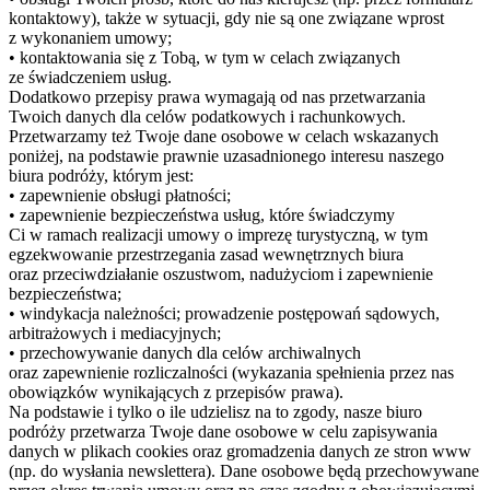
kontaktowy), także w sytuacji, gdy nie są one związane wprost
z wykonaniem umowy;
• kontaktowania się z Tobą, w tym w celach związanych
ze świadczeniem usług.
Dodatkowo przepisy prawa wymagają od nas przetwarzania
Twoich danych dla celów podatkowych i rachunkowych.
Przetwarzamy też Twoje dane osobowe w celach wskazanych
poniżej, na podstawie prawnie uzasadnionego interesu naszego
biura podróży, którym jest:
• zapewnienie obsługi płatności;
• zapewnienie bezpieczeństwa usług, które świadczymy
Ci w ramach realizacji umowy o imprezę turystyczną, w tym
egzekwowanie przestrzegania zasad wewnętrznych biura
oraz przeciwdziałanie oszustwom, nadużyciom i zapewnienie
bezpieczeństwa;
• windykacja należności; prowadzenie postępowań sądowych,
arbitrażowych i mediacyjnych;
• przechowywanie danych dla celów archiwalnych
oraz zapewnienie rozliczalności (wykazania spełnienia przez nas
obowiązków wynikających z przepisów prawa).
Na podstawie i tylko o ile udzielisz na to zgody, nasze biuro
podróży przetwarza Twoje dane osobowe w celu zapisywania
danych w plikach cookies oraz gromadzenia danych ze stron www
(np. do wysłania newslettera). Dane osobowe będą przechowywane