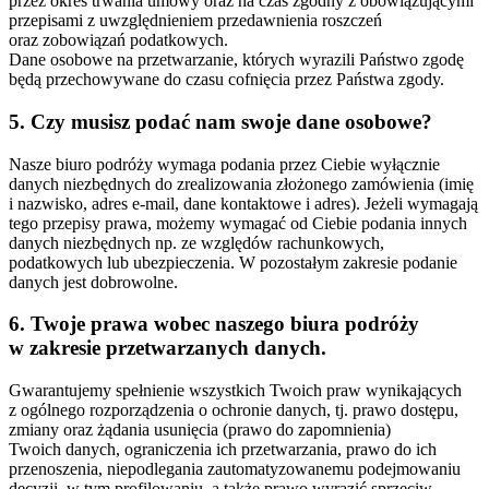
przez okres trwania umowy oraz na czas zgodny z obowiązującymi
przepisami z uwzględnieniem przedawnienia roszczeń
oraz zobowiązań podatkowych.
Dane osobowe na przetwarzanie, których wyrazili Państwo zgodę
będą przechowywane do czasu cofnięcia przez Państwa zgody.
5. Czy musisz podać nam swoje dane osobowe?
Nasze biuro podróży wymaga podania przez Ciebie wyłącznie
danych niezbędnych do zrealizowania złożonego zamówienia (imię
i nazwisko, adres e-mail, dane kontaktowe i adres). Jeżeli wymagają
tego przepisy prawa, możemy wymagać od Ciebie podania innych
danych niezbędnych np. ze względów rachunkowych,
podatkowych lub ubezpieczenia. W pozostałym zakresie podanie
danych jest dobrowolne.
6. Twoje prawa wobec naszego biura podróży
w zakresie przetwarzanych danych.
Gwarantujemy spełnienie wszystkich Twoich praw wynikających
z ogólnego rozporządzenia o ochronie danych, tj. prawo dostępu,
zmiany oraz żądania usunięcia (prawo do zapomnienia)
Twoich danych, ograniczenia ich przetwarzania, prawo do ich
przenoszenia, niepodlegania zautomatyzowanemu podejmowaniu
decyzji, w tym profilowaniu, a także prawo wyrazić sprzeciw